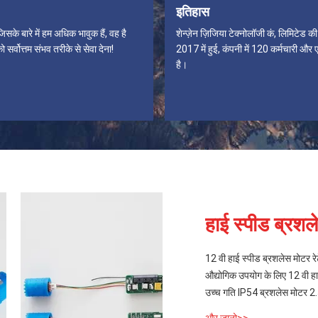
इतिहास
सके बारे में हम अधिक भावुक हैं, वह है
शेन्ज़ेन ज़िजिया टेक्नोलॉजी कं, लिमिटेड क
ो सर्वोत्तम संभव तरीके से सेवा देना!
2017 में हुई, कंपनी में 120 कर्मचारी और 
है।
हाई स्पीड ब्रश
12 वी हाई स्पीड ब्रशलेस मोट
औद्योगिक उपयोग के लिए 12 वी हाई
उच्च गति IP54 ब्रशलेस मोटर 2.5
और जानो>>