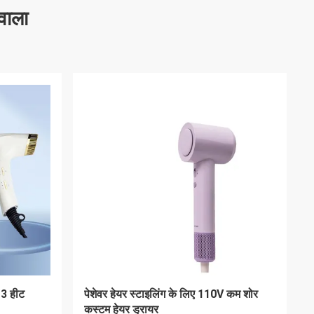
वाला
ी माइक्रो
130W माइक्रो हाई स्पीड ब्रशलेस मोटर 0.6A
सतत करंट