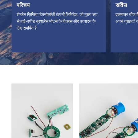
परिचय
सर्विस
शेन्ज़ेन ज़िजिया टेक्नोलॉजी कंपनी लिमिटेड, जो मुख्य रूप
एकमात्र चीज जि
से हाई-स्पीड ब्रशलेस मोटर्स के विकास और उत्पादन के
अपने ग्राहकों क
लिए समर्पित है