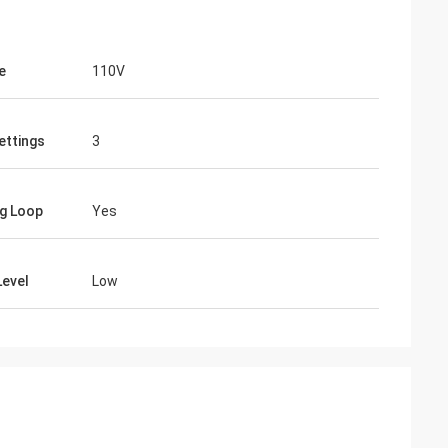
e
110V
ettings
3
g Loop
Yes
Level
Low