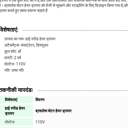
ड्रायर में एक कूल शॉट बटन है,और एक एकाग्रकर्ता और विसारक संलग्नक के साथ आता है6 फीट क
है। ब्रशलेस मोटर हेयर ड्रायर को तेजी से सुखाने और स्टाइलिंग के लिए डिज़ाइन किया गया है,और
प्राप्त करते हुए समय बचाना चाहते हैं.
विशेषताएं:
उत्पाद का नामः हाई स्पीड हेयर ड्रायर
अटैचमेंट्सः कंसंट्रेटर, डिफ्यूज़र
कूल शॉट: हाँ
वारंटीः 2 वर्ष
वोल्टेजः 110V
गतिः उच्च गति
तकनीकी मापदंडः
विशेषताएं
विवरण
हाई स्पीड हेयर
ब्रशलेस मोटर हेयर ड्रायर
ड्रायर
वोल्टेज
110V