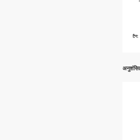
टैग:
अनुशंसित