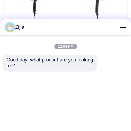
हाई स्पीड डीसी मोटर हेयर
होटल 220V / 50Hz DC
Zijia
ड्रायर वैयक्तिकृत
मोटर हाई स्पीड के लिए संक्षिप्त
110000rpm फोल्डेबल
फोल्डिंग हेयर ड्रायर
12:04 PM
सबसे अच्छी कीमत
सबसे अच्छी कीमत
Good day, what product are you looking 
for?
हमसे संपर्क करें
हमसे संपर्क करें
और देखो
होम
हमारे बारे में
हमसे संपर्क करें
Desktop Site
साइटमैप
Privacy Policy