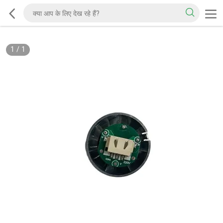
1
/
1