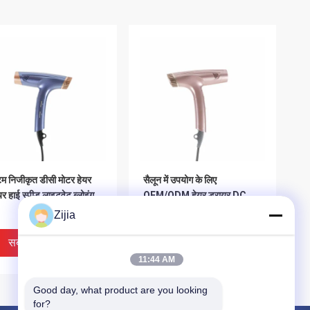
म निजीकृत डीसी मोटर हेयर
सैलून में उपयोग के लिए
यर हाई स्पीड लाइटवेट ब्लोइंग
OEM/ODM हेयर ड्रायर DC
मोटर 1500W हेयर ड्रायर
Zijia
सबसे अच्छी कीमत
सबसे अच्छी कीमत
11:44 AM
Good day, what product are you looking 
for?