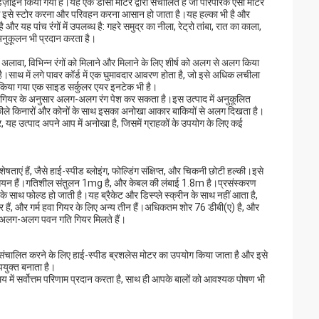
िज़ाइन किया गया है।यह एक डीसी मोटर द्वारा संचालित है जो पारंपरिक एसी मोटर
िससे इसे स्टोर करना और परिवहन करना आसान हो जाता है।यह हल्का भी है और
पांच रंगों में उपलब्ध है: गहरे समुद्र का नीला, रेट्रो तांबा, रात का काला,
ुकूलन भी प्रदान करता है।
 अलावा, विभिन्न रंगों को मिलाने और मिलाने के लिए शीर्ष को अलग से अलग किया
ै।साथ में लगे पावर कॉर्ड में एक घुमावदार आवरण होता है, जो इसे अधिक लचीला
ाइन किया गया एक साइड सर्कुलर एयर इनटेक भी है।
गियर के अनुसार अलग-अलग रंग पेश कर सकता है।इस उत्पाद में अनुकूलित
नुकीले किनारों और कोनों के साथ इसका अनोखा आकार बाकियों से अलग दिखता है।
, यह उत्पाद अपने आप में अनोखा है, जिसमें ग्राहकों के उपयोग के लिए कई
ं हैं, जैसे हाई-स्पीड ब्लोइंग, फोल्डिंग संक्षिप्त, और चिकनी छोटी हल्की।इसे
 आयन हैं।गतिशील संतुलन 1mg है, और केबल की लंबाई 1.8m है।प्रसंस्करण
फोल्ड हो जाती है।यह ब्रैकेट और डिस्प्ले स्क्रीन के साथ नहीं आता है,
र हैं, और गर्म हवा गियर के लिए अन्य तीन हैं।अधिकतम शोर 76 डीबी(ए) है, और
न अलग-अलग पवन गति गियर मिलते हैं।
संचालित करने के लिए हाई-स्पीड ब्रशलेस मोटर का उपयोग किया जाता है और इसे
पयुक्त बनाता है।
ें सर्वोत्तम परिणाम प्रदान करता है, साथ ही आपके बालों को आवश्यक पोषण भी