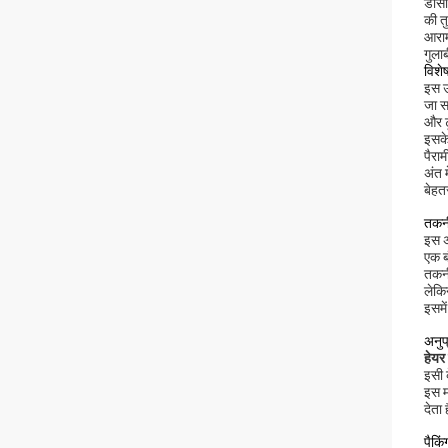
डीसी
की त
आराम
गुला
विशेष
इस उ
जा स
और ट
इसके
पैरा
अंत 
बेहत
तकनी
इस अ
एक ब
तकनी
लेकि
इसमे
अनुप
हेयर
इसी 
इस म
देता 
पैकि