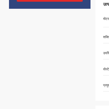
उत्
मोटर
शक्त
उपस्
वोल्
प्रम