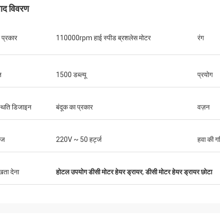
पाद विवरण
 प्रकार
110000rpm हाई स्पीड ब्रशलेस मोटर
रंग
ि
1500 डब्ल्यू
प्रयोग
थिति डिजाइन
बंदूक का प्रकार
वज़न
टेज
220V ~ 50 हर्ट्ज
हवा की ग
ुखता देना
होटल उपयोग डीसी मोटर हेयर ड्रायर
,
डीसी मोटर हेयर ड्रायर छोटा