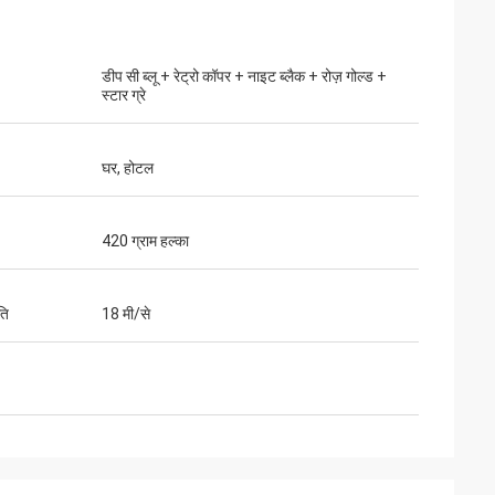
डीप सी ब्लू + रेट्रो कॉपर + नाइट ब्लैक + रोज़ गोल्ड +
स्टार ग्रे
घर, होटल
420 ग्राम हल्का
ति
18 मी/से