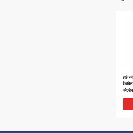
हाई स्
वैयक्
फोल्डे