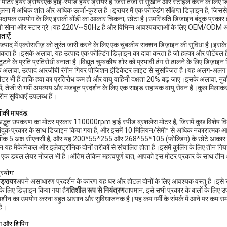
 मोटर हेयर ड्रायर
एक हाई-स्पीड हेयर ड्रायर है जिसे तेजी से सुखाने और स्टाइल करने के लिए ड
ुलना में अधिक शांत और अधिक ऊर्जा-कुशल है।ड्रायर में एक फोल्डिंग संक्षिप्त डिज़ाइन है, ज
दायक उपयोग के लिए इसकी बॉडी का आकार चिकना, छोटा है।उपस्थिति डिजाइन बंदूक प्रकार है और यह 
बी सोना और स्टार ग्रे।यह 220V~50Hz है और विभिन्न आवश्यकताओं के लिए OEM/ODM अन
ताएँ:
त्पाद में एक्सेसरीज़ को तुरंत जारी करने के लिए एक चुंबकीय सक्शन डिज़ाइन की सुविधा है।इसके
कता है।इसके अलावा, यह उत्पाद एक फोल्डिंग डिज़ाइन का दावा करता है जो हल्का और पोर्टेबल ह
ूटने के प्रति प्रतिरोधी बनाता है।विद्युत चुम्बकीय शोर को प्रभावी ढंग से ढालने के लिए डिज़
 अलावा, उत्पाद आरजीबी रंगीन गियर पोजिशन इंडिकेटर लाइट से सुसज्जित है।यह अलग-अलग 
मीटर भी हैं ताकि हवा का प्रतिरोध कम हो और वायु वाहिनी दक्षता 20% बढ़ जाए।इसके अलावा, 
में, तेजी से गर्मी अपव्यय और मजबूत प्रदर्शन के लिए एक साइड सहायक वायु सेवन है।कुल मिलाकर
रीन सुविधाएँ उपलब्ध हैं।
की मापदंड:
द्भुत उपकरण का मोटर प्रकार 110000rpm हाई स्पीड ब्रशलेस मोटर है, जिसमें कुछ विशेष विशेषताए
ंदूक प्रकार के साथ डिज़ाइन किया गया है, और इसमें 10 मिलियन/सेमी³ से अधिक नकारात्मक
क 5 अक्ष सीएनसी है, और यह 200*55*255 और 268*55*105 (फोल्डिंग) के छोटे आकार के साथ 
न यह मैकेनिकल और इलेक्ट्रॉनिक दोनों तरीकों से संचालित होता है।इसमें कूलिंग के लिए तीन गिय
ं एक डबल लेयर नोजल भी है।अंतिम लेकिन महत्वपूर्ण बात, आपको इस मोटर प्रकार के साथ ती
्रयोग:
 ड्रायर
अपने असाधारण प्रदर्शन के कारण यह घर और होटल दोनों के लिए आवश्यक वस्तु है।इसे 
के लिए डिज़ाइन किया गया है
गतिशील रूप से नियंत्रण
तापमान, इसे सभी प्रकार के बालों के लिए उ
शीन का उपयोग करना बहुत आसान और सुविधाजनक है।यह कम गर्मी के संपर्क में आने पर कम समय म
है।
ंग और शिपिंग: