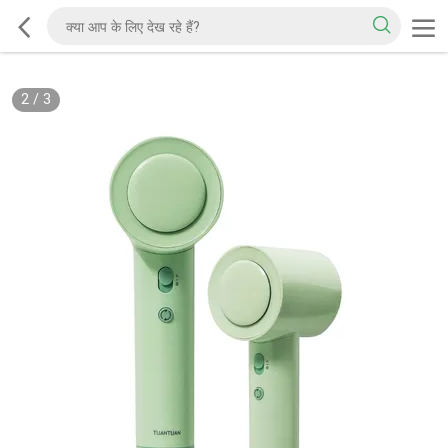
2
/
3