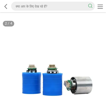
2
/
4