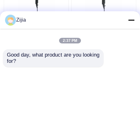
हाई स्पीड डीसी मोटर हेयर
होटल 220V / 50Hz DC
Zijia
ड्रायर वैयक्तिकृत
मोटर हाई स्पीड के लिए संक्षिप्त
110000rpm फोल्डेबल
फोल्डिंग हेयर ड्रायर
2:37 PM
सबसे अच्छी कीमत
सबसे अच्छी कीमत
Good day, what product are you looking 
for?
हमसे संपर्क करें
हमसे संपर्क करें
और देखो
होम
हमारे बारे में
हमसे संपर्क करें
Desktop Site
साइटमैप
Privacy Policy