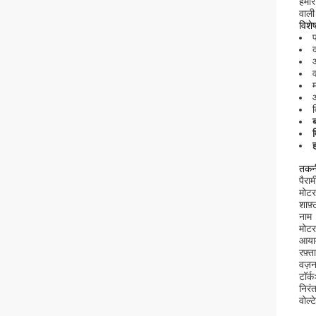
हमार
वाली
विशेष
प
द
म
व
तकनी
पैरा
मोटर
शाफ़्
नाम
मोटर
आया
रफ़्त
वज़
टॉर्क
निरं
वोल्