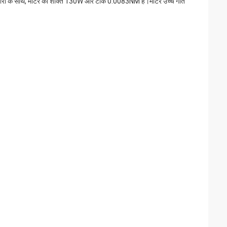
 धारा के साथ, मोटर की शक्ति 130W और टॉर्क 0.0083NM है।मोटर उच्च गति