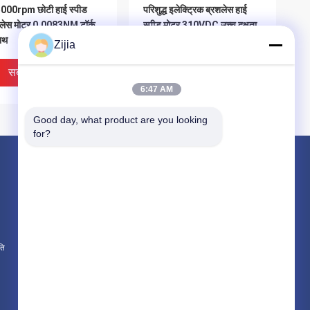
000rpm छोटी हाई स्पीड
परिशुद्ध इलेक्ट्रिक ब्रशलेस हाई
शलेस मोटर 0.0083NM टॉर्क
स्पीड मोटर 310VDC उच्च दक्षता
ाथ
Zijia
सबसे अच्छी कीमत
सबसे अच्छी कीमत
6:47 AM
Good day, what product are you looking 
for?
उत्पाद
हाई स्पीड ब्रशलेस मोटर
डीसी ब्रशलेस मोटर
ब्रशलेस ड्राइव मोटर नियंत्रक
ति
सभी श्रेणियाँ
 माइक्रो हाई स्पीड ब्रशलेस
उच्च कुशल ब्रशलेस मोटर
र 0.6A सतत करंट
शक्तिशाली माइक्रो मोटर ब्रशलेस
लाइटवेट