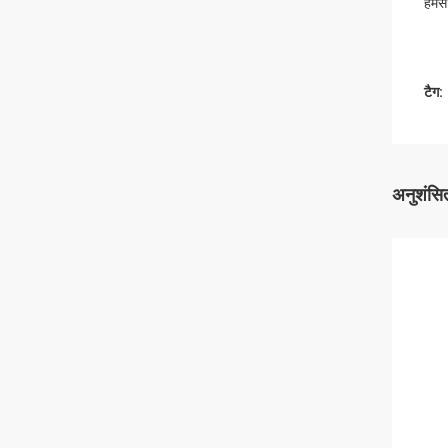
हमसे 
टैग:
अनुशंसित