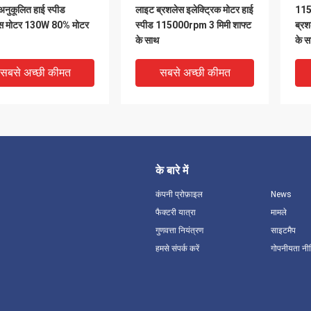
नुकूलित हाई स्पीड
लाइट ब्रशलेस इलेक्ट्रिक मोटर हाई
115
ेस मोटर 130W 80% मोटर
स्पीड 115000rpm 3 मिमी शाफ्ट
ब्र
के साथ
के स
सबसे अच्छी कीमत
सबसे अच्छी कीमत
के बारे में
कंपनी प्रोफ़ाइल
News
फैक्टरी यात्रा
मामले
गुणवत्ता नियंत्रण
साइटमैप
हमसे संपर्क करें
गोपनीयता नी
 मिनी हाई स्पीड ब्रशलेस
शक्तिशाली कस्टम ब्रशलेस मोटर
130W
नुकूलन योग्य 80% दक्षता
लाइटवेट हाई स्पीड मोटर ब्रशलेस
मोट
220v