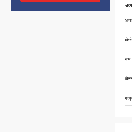
उत्
आया
वोल्
नाम
मोटर
प्रम