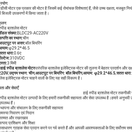
्रयोग:
डीसी मोटर एक प्रकार की मोटर है जिसमें कई रोमांचक विशेषताएं हैं, जैसे उच्च दक्षता, मजबूत
र्य बिजली उपकरणों में किया जाता है।
ूलन:
स्पीड ब्रशलेस मोटर
मॉडल संख्या:
BLDC29-AC220V
त्पत्ति का स्थान:
चीन
आउटपुट पर असर:
बॉल बियरिंग
आयाम:
φ29.2*46.5
सतत धारा:
0.6ए
ोल्टेज:
310VDC
स्ता:
3 मिमी
ा
हाई स्पीड ब्रशलेस मोटर
पारंपरिक ब्रशलेस इलेक्ट्रिक मोटर की तुलना में बेहतर प्रदर्शन और दक
220V
,
उद्गम स्थान: चीन
,
आउटपुट पर बियरिंग: बॉल बियरिंग
,
आयाम: φ29.2*46.5
,
सतत धारा
लेस इलेक्ट्रिक मोटर चाहने वालों के लिए यह सही विकल्प है।
ता और सेवाएँ:
हाई स्पीड ब्रशलेस मोटर तकनीकी स
स्पीड ब्रशलेस मोटर उत्पादों के लिए हमारी तकनीकी सहायता और सेवा उपलब्ध है।हमारे अनुभवी उत
उपलब्ध हैं।
स्थापना और संचालन के लिए तकनीकी सहायता
समस्या निवारण एवं निदान
मरम्मत और रखरखाव
त्पाद प्रशिक्षण और शिक्षा
साधारण ग्राहक सेवा प्रदान करने पर गर्व करते हैं और आपकी आवश्यकताओं के लिए सर्वोत्तम स