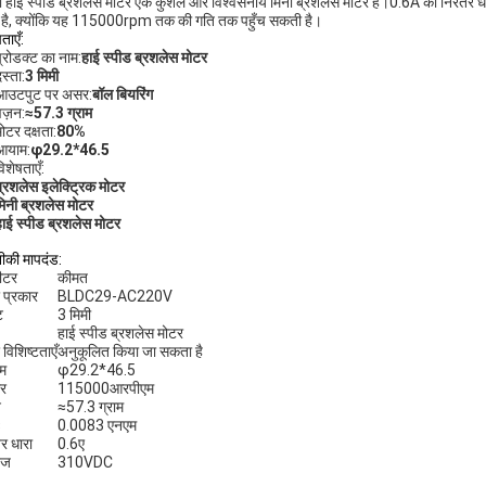
ी हाई स्पीड ब्रशलेस मोटर एक कुशल और विश्वसनीय मिनी ब्रशलेस मोटर है।0.6A की निरंतर
 है, क्योंकि यह 115000rpm तक की गति तक पहुँच सकती है।
ताएँ:
्रोडक्ट का नाम:
हाई स्पीड ब्रशलेस मोटर
स्ता:
3 मिमी
आउटपुट पर असर:
बॉल बियरिंग
वज़न:
≈57.3 ग्राम
ोटर दक्षता:
80%
आयाम:
φ29.2*46.5
िशेषताएँ:
ब्रशलेस इलेक्ट्रिक मोटर
मिनी ब्रशलेस मोटर
हाई स्पीड ब्रशलेस मोटर
की मापदंड:
मीटर
कीमत
 प्रकार
BLDC29-AC220V
ट
3 मिमी
हाई स्पीड ब्रशलेस मोटर
 विशिष्टताएँ
अनुकूलित किया जा सकता है
म
φ29.2*46.5
ार
115000आरपीएम
न
≈57.3 ग्राम
ः
0.0083 एनएम
तर धारा
0.6ए
टेज
310VDC