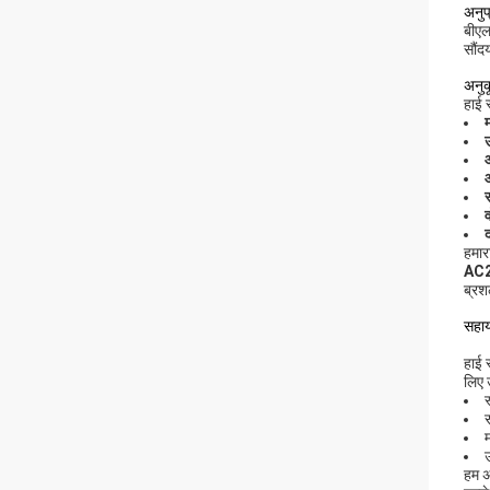
अनुप
बीएल
सौंद
अनुक
हाई 
उ
व
द
हमार
AC
ब्रश
सहाय
हाई 
लिए 
उ
हम अ