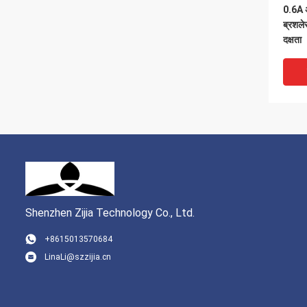
0.6A अ
ब्रशल
दक्षता
Shenzhen Zijia Technology Co., Ltd.
+8615013570684
LinaLi@szzijia.cn
310VDC
मोटर अ