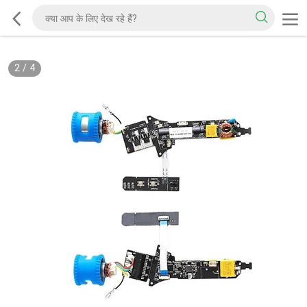
2
/
4