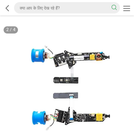
2
/
4